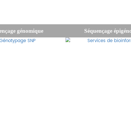
ençage génomique
Séquençage épigén