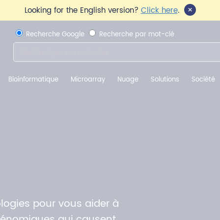
×
Looking for the English version?
Click here
.
Recherche Google
Recherche par mot-clé
Bioinformatique
Microarray
Nuage
Solutions
Société
logies pour vous aider à
pigénomiques qui causent