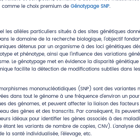
nus comme le choix premium de
Génotypage SNP
.
l les allèles particuliers situés à des sites génétiques don
Dans le domaine de la recherche biologique, l'objectif fond
 uniques détenus par un organisme à des loci génétiques dé
otype et phénotype, ainsi que l'influence des variations gén
ganisme. Le génotypage met en évidence la disparité généti
nique facilite la détection de modifications subtiles dans 
morphismes mononucléotidiques (SNP) sont des variantes nu
vées dans tout le génome à une fréquence d'environ un pour 
s des génomes, et peuvent affecter la liaison des facteurs 
u des gènes et des transcrits. Par conséquent, ils peuvent 
ueurs idéaux pour identifier les gènes associés à des malad
e étant les variants de nombre de copies, CNV). L'analyse de
e la santé individualisée, l'élevage, etc.