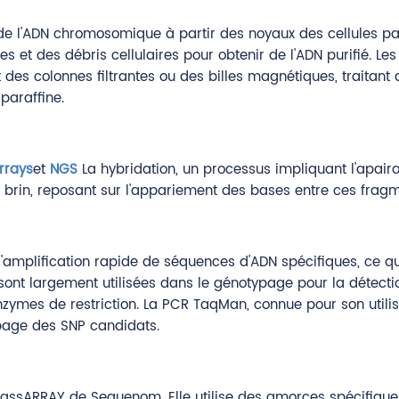
de l'ADN chromosomique à partir des noyaux des cellules par 
es et des débris cellulaires pour obtenir de l'ADN purifié. L
des colonnes filtrantes ou des billes magnétiques, traitant d
paraffine.
rrays
et
NGS
La hybridation, un processus impliquant l'apai
rin, reposant sur l'appariement des bases entre ces fragm
l'amplification rapide de séquences d'ADN spécifiques, ce 
nt largement utilisées dans le génotypage pour la détection 
enzymes de restriction. La PCR TaqMan, connue pour son utili
ypage des SNP candidats.
MassARRAY de Sequenom. Elle utilise des amorces spécifique