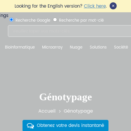
×
Looking for the English version?
Click here
.
Recherche Google
Recherche par mot-clé
Bioinformatique
Microarray
Nuage
Solutions
Société
Génotypage
Accueil
Génotypage
Obtenez votre devis instantané