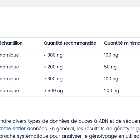
échantillon
Quantité recommandée
Quantité minima
nomique
≥ 300 ng
100 ng
nomique
≥ 200 ng
50 ng
nomique
≥ 300 ng
100 ng
nomique
≥ 500 ng
200 ng
dre divers types de données de puces à ADN et de séquenç
xome entier
données. En général, les résultats de génotypag
l'approche systématique pour analyser le génotypage en util