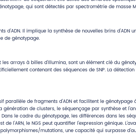
génotypage, qui sont détectés par spectrométrie de masse 
s d'ADN. Il implique la synthèse de nouvelles brins d'ADN u
yse de génotypage.
 les arrays à billes d'Illumina, sont un élément clé du génot
ificiellement contenant des séquences de SNP. La détection 
 parallèle de fragments d'ADN et facilitent le génotypage
a génération de clusters, le séquençage par synthèse et l'ana
 Dans le cadre du génotypage, les différences dans les séq
 est de l'ARN, le NGS peut quantifier l'expression génique. L'
x polymorphismes/mutations, une capacité qui surpasse d'a