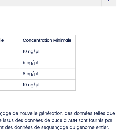
le
Concentration Minimale
10 ng/µL
5 ng/µL
8 ng/µL
10 ng/µL
age de nouvelle génération. des données telles que
e issus des données de puce à ADN sont fournis par
isant des données de séquençage du génome entier.