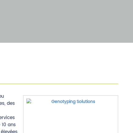
ou
es, des
ervices
 10 ans
 élevées