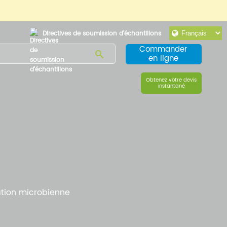
Directives de soumission d'échantillons
Commander
en ligne
Obtenez votre devis
instantané
cation microbienne