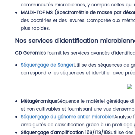
communautés microbiennes, y compris celles qui n
MALDI-TOF MS (Spectrométrie de masse par désorpt
des bactéries et des levures. Comparée aux méthod
plus rapides.
Nos services d'identification microbienn
CD Genomics
fournit les services avancés d'identific
Séquençage de Sanger
Utilise des séquences de g
correspondre les séquences et identifier avec préc
Métagénomique
Séquence le matériel génétique di
et non cultivables et fournissant une vue d'ensem
Séquençage du génome entier microbien
Analyse 
ambiguïtés de classification grâce à un profilage g
Séquençage d'amplification 16S/ITS/18S
Utilise de