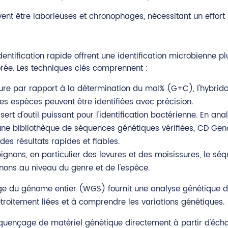
vent être laborieuses et chronophages, nécessitant un effor
entification rapide offrent une identification microbienne 
orée. Les techniques clés comprennent :
eure par rapport à la détermination du mol% (G+C), l'hybrid
s espèces peuvent être identifiées avec précision.
ert d'outil puissant pour l'identification bactérienne. En 
ne bibliothèque de séquences génétiques vérifiées, CD Geno
des résultats rapides et fiables.
ignons, en particulier des levures et des moisissures, le séq
gnons au niveau du genre et de l'espèce.
e du génome entier (WGS) fournit une analyse génétique d
troitement liées et à comprendre les variations génétiques.
ençage de matériel génétique directement à partir d'échan