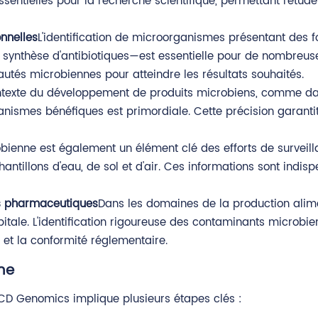
sentielles pour la recherche scientifique, permettant l'étu
nnelles
L'identification de microorganismes présentant des f
 synthèse d'antibiotiques—est essentielle pour de nombreuse
autés microbiennes pour atteindre les résultats souhaités.
ntexte du développement de produits microbiens, comme dan
ganismes bénéfiques est primordiale. Cette précision garantit à
robienne est également un élément clé des efforts de surveil
antillons d'eau, de sol et d'air. Ces informations sont indi
ts pharmaceutiques
Dans les domaines de la production alim
ale. L'identification rigoureuse des contaminants microbiens
s et la conformité réglementaire.
nne
ez CD Genomics implique plusieurs étapes clés :