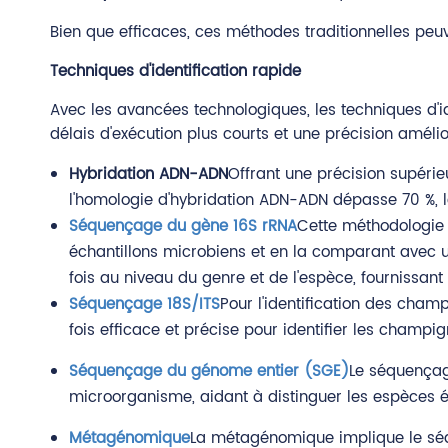
Bien que efficaces, ces méthodes traditionnelles peu
Techniques d'identification rapide
Avec les avancées technologiques, les techniques d'id
délais d'exécution plus courts et une précision améli
Hybridation ADN-ADN
Offrant une précision supéri
l'homologie d'hybridation ADN-ADN dépasse 70 %, le
Séquençage du gène 16S rRNA
Cette méthodologie s
échantillons microbiens et en la comparant avec u
fois au niveau du genre et de l'espèce, fournissant 
Séquençage 18S/ITS
Pour l'identification des champ
fois efficace et précise pour identifier les champi
Séquençage du génome entier (SGE)
Le séquençag
microorganisme, aidant à distinguer les espèces é
Métagénomique
La métagénomique implique le séqu