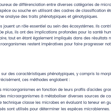
goureux de différenciation entre diverses catégories de mic
spèce ou souche en utilisant des cadres de classification 
e analyse des traits phénotypiques et génotypiques.
 jouent un rôle essentiel au sein des écosystèmes. Ils contr
r. De plus, ils ont des implications profondes pour la santé 
ire, tout en étant également impliqués dans des résultats né
s microorganismes restent impératives pour faire progresser n
t sur des caractéristiques phénotypiques, y compris la morpho
précisément, ces méthodes englobent :
s microorganismes en fonction de leurs profils d'acides gra
é des microorganismes à métaboliser diverses sources de ca
e technique classe les microbes en évaluant la teneur en g
és sont utilisés pour déterminer les espèces microbiennes.