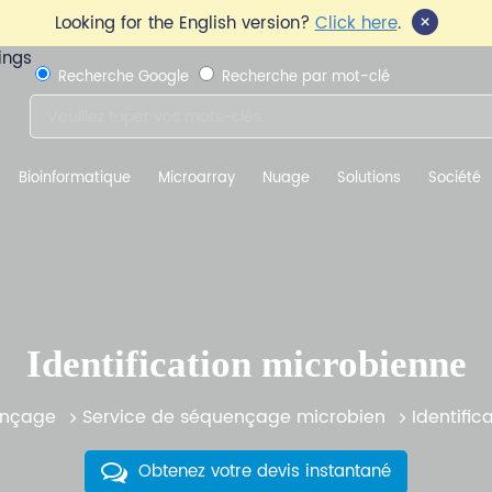
×
Looking for the English version?
Click here
.
Recherche Google
Recherche par mot-clé
Bioinformatique
Microarray
Nuage
Solutions
Société
Identification microbienne
nçage
Service de séquençage microbien
Identifi
Obtenez votre devis instantané