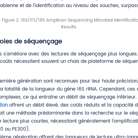
obienne et de l'identification au niveau des souches, surpas
ocoles de séquençage
èces s'améliore avec des lectures de séquençage plus longues
coûts nécessitent souvent un choix de plateforme de séquen
mière génération sont reconnues pour leur haute précision, 
la totalité de la longueur du gène 16S rRNA. Cependant, ces
omplexes, ce qui entraîne un débit de séquençage inférieur.
tion
offrent un débit élevé, des coûts réduits et la capacité d
fait une méthode prédominante dans la recherche sur le s
 lecture plus courtes, nécessitant généralement l'amplifica
50 ou PE300).
me génération offrent des longueurs de lecture ultra-longues