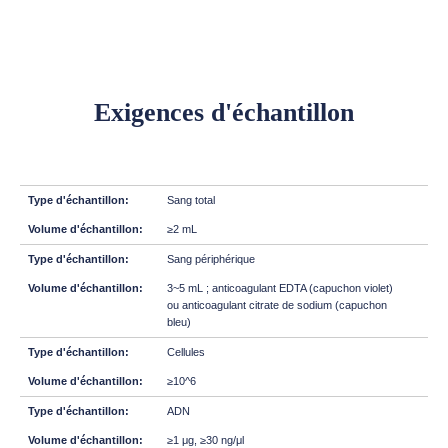
Exigences d'échantillon
Sang total
≥2 mL
Sang périphérique
3~5 mL ; anticoagulant EDTA (capuchon violet)
ou anticoagulant citrate de sodium (capuchon
bleu)
Cellules
≥10^6
ADN
≥1 μg, ≥30 ng/μl