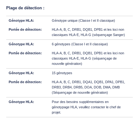
Plage de détection :
Génotype unique (Classe I et II classique)
HLA-A, B, C, DRB1, DQB1, DPB1 et les loci non
classiques HLA-E, HLA-G (séquençage Sanger)
6 génotypes (Classe I et II classique)
HLA-A, B, C, DRB1, DQB1, DPB1 et les loci non
classiques HLA-E, HLA-G (séquençage de
nouvelle génération)
15 génotypes
HLA-A, B, C, DRB1, DQA1, DQB1, DPA1, DPB1,
DRB3, DRB4, DRB5, DOA, DOB, DMA, DMB
(Séquençage de nouvelle génération)
Pour des besoins supplémentaires en
génotypage HLA, veuillez contacter le chef de
projet.