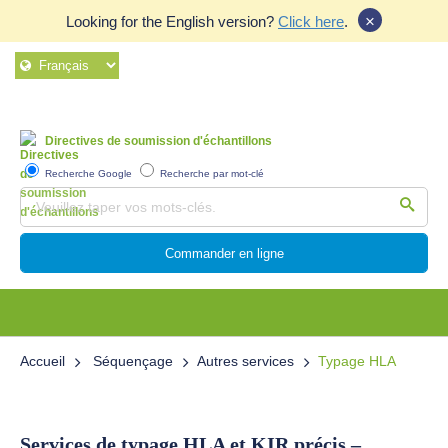
×
Looking for the English version?
Click here
.
Directives de soumission d'échantillons
Recherche Google
Recherche par mot-clé
Commander en ligne
Accueil
Séquençage
Autres services
Typage HLA
Services de typage HLA et KIR précis –