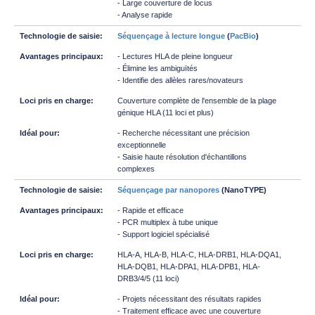
- Large couverture de locus
- Analyse rapide
Séquençage à lecture longue
(
PacBio
)
- Lectures HLA de pleine longueur
- Élimine les ambiguïtés
- Identifie des allèles rares/novateurs
Couverture complète de l'ensemble de la plage
génique HLA (11 loci et plus)
- Recherche nécessitant une précision
exceptionnelle
- Saisie haute résolution d'échantillons
complexes
Séquençage par nanopores
(NanoTYPE)
- Rapide et efficace
- PCR multiplex à tube unique
- Support logiciel spécialisé
HLA-A, HLA-B, HLA-C, HLA-DRB1, HLA-DQA1,
HLA-DQB1, HLA-DPA1, HLA-DPB1, HLA-
DRB3/4/5 (11 loci)
- Projets nécessitant des résultats rapides
- Traitement efficace avec une couverture