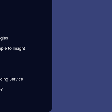
ogies
le to Insight
cing Service
e?