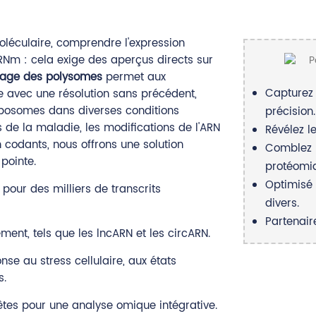
oléculaire, comprendre l'expression
RNm : cela exige des aperçus directs sur
çage des polysomes
permet aux
Capturez
le avec une résolution sans précédent,
ibosomes dans diverses conditions
précision.
 de la maladie, les modifications de l'ARN
Révélez l
codants, nous offrons une solution
Comblez l
pointe.
protéomi
Optimisé 
) pour des milliers de transcrits
divers.
Partenair
ment, tels que les lncARN et les circARN.
se au stress cellulaire, aux états
s.
êtes pour une analyse omique intégrative.