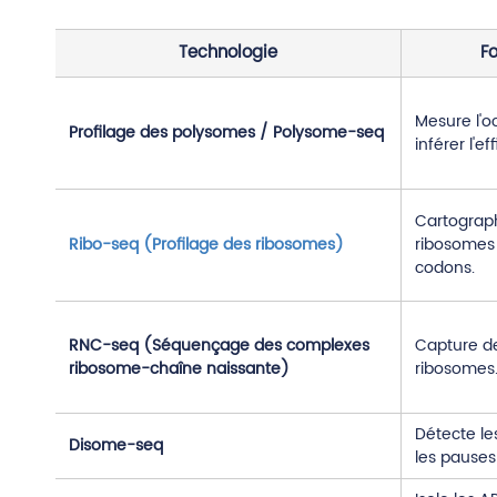
Technologie
Fo
Mesure l'o
Profilage des polysomes / Polysome-seq
inférer l'ef
Cartograph
Ribo-seq (Profilage des ribosomes)
ribosomes 
codons.
RNC-seq (Séquençage des complexes
Capture d
ribosome-chaîne naissante)
ribosomes
Détecte le
Disome-seq
les pauses