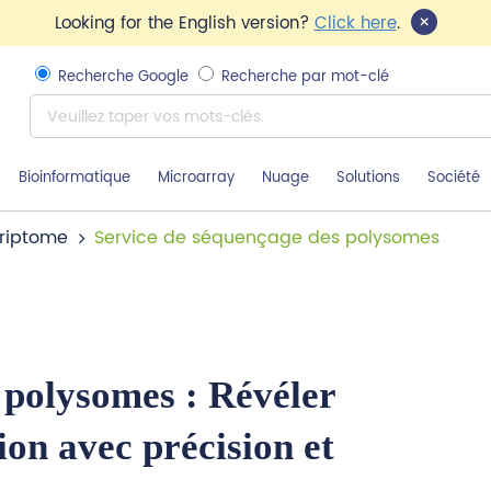
×
Looking for the English version?
Click here
.
Recherche Google
Recherche par mot-clé
Bioinformatique
Microarray
Nuage
Solutions
Société
riptome
Service de séquençage des polysomes
 polysomes : Révéler
on avec précision et