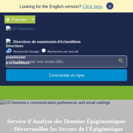
×
Looking for the English version?
Click here
.
Directives de soumission d'échantillons
Recherche Google
Recherche par mot-clé
Commander en ligne
Service d'Analyse des Données Épigénomiques
: Déverrouiller les Secrets de l'Épigénétique