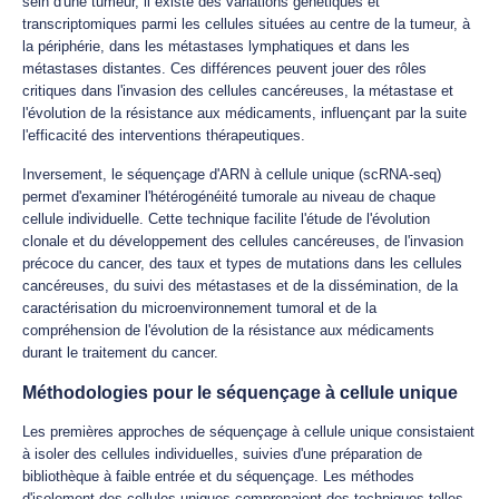
sein d'une tumeur, il existe des variations génétiques et
transcriptomiques parmi les cellules situées au centre de la tumeur, à
la périphérie, dans les métastases lymphatiques et dans les
métastases distantes. Ces différences peuvent jouer des rôles
critiques dans l'invasion des cellules cancéreuses, la métastase et
l'évolution de la résistance aux médicaments, influençant par la suite
l'efficacité des interventions thérapeutiques.
Inversement, le séquençage d'ARN à cellule unique (scRNA-seq)
permet d'examiner l'hétérogénéité tumorale au niveau de chaque
cellule individuelle. Cette technique facilite l'étude de l'évolution
clonale et du développement des cellules cancéreuses, de l'invasion
précoce du cancer, des taux et types de mutations dans les cellules
cancéreuses, du suivi des métastases et de la dissémination, de la
caractérisation du microenvironnement tumoral et de la
compréhension de l'évolution de la résistance aux médicaments
durant le traitement du cancer.
Méthodologies pour le séquençage à cellule unique
Les premières approches de séquençage à cellule unique consistaient
à isoler des cellules individuelles, suivies d'une préparation de
bibliothèque à faible entrée et du séquençage. Les méthodes
d'isolement des cellules uniques comprenaient des techniques telles