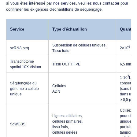
si vous êtes intéressé par nos services, veuillez nous contacter pour
confirmer les exigences d'échantillons de séquençage.
Service
Type d'échantillon
Quantit
Suspension de cellules uniques,
6
scRNA-seq
2×10
cell
Tissu frais
Transcriptome
Tissu OCT, FFPE
6,5 mm × 
spatial 10X Visium
3
1-10
Les 
Séquençage du
conservée
Cellules
génome à cellule
(sans Ca)
ADN
unique
dans une 
≥ 0,5 pg
Utilisez d
Lignes cellulaires,
pour stock
cellules primaires,
uniques ou
ScWGBS
tissu frais,
par tube, 
cellules gelées
tampon lor