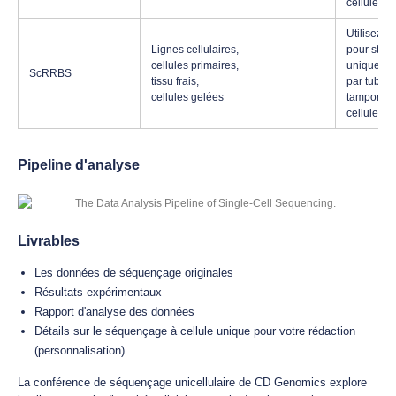
cellules. 
Utilisez d
Lignes cellulaires,
pour stock
cellules primaires,
uniques ou
ScRRBS
tissu frais,
par tube e
cellules gelées
tampon lor
cellules. 
Pipeline d'analyse
Livrables
Les données de séquençage originales
Résultats expérimentaux
Rapport d'analyse des données
Détails sur le séquençage à cellule unique pour votre rédaction
(personnalisation)
La conférence de séquençage unicellulaire de CD Genomics explore