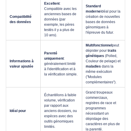
Excellent
:
Standard
Compatible avec les
moderne
Idéal pour la
anciennes bases de
Compatibilité
création de nouvelles
données (par
des données
bases de données
exemple, les pères
génomiques à
testés il y a plus de
l'épreuve du futur.
10 ans).
Multifonctionnel
peut
dépister pour
traits
Parenté
génétiques
(Polled,
uniquement
:
Informations à
Couleur de pelage) et
généralement limité
valeur ajoutée
maladies
dans la
à l'identification et à
même exécution
la vérification simple.
("Modules
complémentaires").
Grand troupeaux
Échantillons à faible
commerciaux,
volume, vérification
registres de race et
par rapport aux
programmes
Idéal pour
anciens dossiers, ou
nécessitant un
espèces avec des
dépistage des
outils génomiques
caractères en plus de
limités.
la parenté.