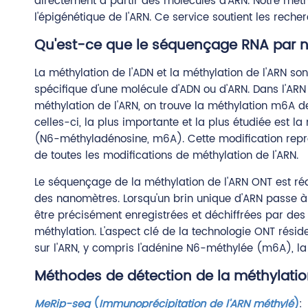
directement à partir des molécules d'ARN. Notre métho
l'épigénétique de l'ARN. Ce service soutient les rec
Qu'est-ce que le séquençage RNA par 
La méthylation de l'ADN et la méthylation de l'ARN s
spécifique d'une molécule d'ADN ou d'ARN. Dans l'ARN 
méthylation de l'ARN, on trouve la méthylation m6A de
celles-ci, la plus importante et la plus étudiée est 
(N6-méthyladénosine, m6A). Cette modification représ
de toutes les modifications de méthylation de l'ARN.
Le séquençage de la méthylation de l'ARN ONT est réa
des nanomètres. Lorsqu'un brin unique d'ARN passe à 
être précisément enregistrées et déchiffrées par des
méthylation. L'aspect clé de la technologie ONT rés
sur l'ARN, y compris l'adénine N6-méthylée (m6A), l
Méthodes de détection de la méthylatio
MeRip-seq
(
Immunoprécipitation de l'ARN méthylé
)
: