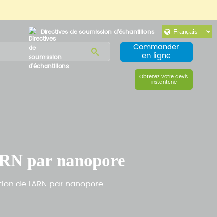
Directives de soumission d'échantillons
Commander
en ligne
Obtenez votre devis
instantané
'ARN par nanopore
ion de l'ARN par nanopore