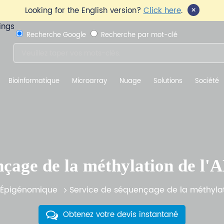
×
Looking for the English version?
Click here
.
Recherche Google
Recherche par mot-clé
Bioinformatique
Microarray
Nuage
Solutions
Société
nçage de la méthylation de l
Épigénomique
Service de séquençage de la méthylat
Obtenez votre devis instantané