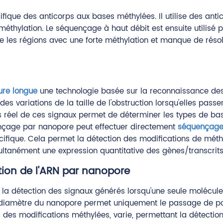
ifique des anticorps aux bases méthylées. Il utilise des an
 méthylation. Le séquençage à haut débit est ensuite utilisé 
e les régions avec une forte méthylation et manque de résol
ure longue
une technologie basée sur la reconnaissance des
des variations de la taille de l'obstruction lorsqu'elles pas
ps réel de ces signaux permet de déterminer les types de bas
ençage par nanopore peut effectuer directement
séquençage
pécifique. Cela permet la détection des modifications de mé
ltanément une expression quantitative des gènes/transcrits e
ion de l'ARN par nanopore
la détection des signaux générés lorsqu'une seule molécul
Le diamètre du nanopore permet uniquement le passage de po
 des modifications méthylées, varie, permettant la détecti