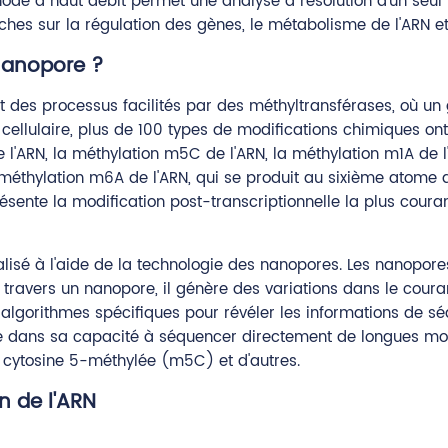
de à haut débit permet une analyse à résolution d'un seul n
herches sur la régulation des gènes, le métabolisme de l'ARN
nanopore ?
ont des processus facilités par des méthyltransférases, où 
cellulaire, plus de 100 types de modifications chimiques ont 
 l'ARN, la méthylation m5C de l'ARN, la méthylation m1A de l
la méthylation m6A de l'ARN, qui se produit au sixième atome
ente la modification post-transcriptionnelle la plus coura
lisé à l'aide de la technologie des nanopores. Les nanopore
travers un nanopore, il génère des variations dans le couran
 algorithmes spécifiques pour révéler les informations de s
ide dans sa capacité à séquencer directement de longues mol
a cytosine 5-méthylée (m5C) et d'autres.
n de l'ARN