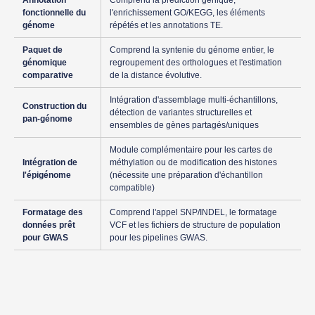
Annotation
Comprend la prédiction génique,
fonctionnelle du
l'enrichissement GO/KEGG, les éléments
génome
répétés et les annotations TE.
Paquet de
Comprend la syntenie du génome entier, le
génomique
regroupement des orthologues et l'estimation
comparative
de la distance évolutive.
Intégration d'assemblage multi-échantillons,
Construction du
détection de variantes structurelles et
pan-génome
ensembles de gènes partagés/uniques
Module complémentaire pour les cartes de
Intégration de
méthylation ou de modification des histones
l'épigénome
(nécessite une préparation d'échantillon
compatible)
Formatage des
Comprend l'appel SNP/INDEL, le formatage
données prêt
VCF et les fichiers de structure de population
pour GWAS
pour les pipelines GWAS.