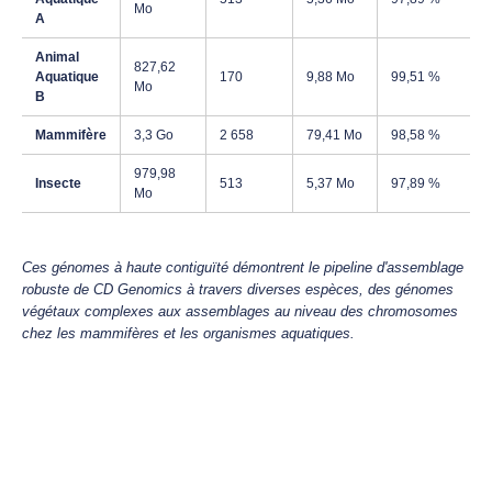
Mo
A
Animal
827,62
Aquatique
170
9,88 Mo
99,51 %
Mo
B
Mammifère
3,3 Go
2 658
79,41 Mo
98,58 %
979,98
Insecte
513
5,37 Mo
97,89 %
Mo
Ces génomes à haute contiguïté démontrent le pipeline d'assemblage
robuste de CD Genomics à travers diverses espèces, des génomes
végétaux complexes aux assemblages au niveau des chromosomes
chez les mammifères et les organismes aquatiques.