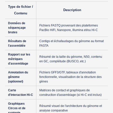
Type de fichier /
Description
Contenu
Données de
Fichiers FASTQ provenant des plateformes
séquençage
PacBio HiFi, Nanopore, Illumina et/ou Hi-C
brutes
Résultats de
Contigs et échafaudages du génome au format
l'assemblée
FASTA
Rapport sur les
Résumé de la taille du génome, N50, contenu
métriques
en GC, complétude (BUSCO, etc.)
d'assemblage
Annotation du
Fichiers GFF3/GTF, tableaux d'annotation
génome
fonctionnelle, visualisation de la structure des
(optionnel)
gènes
Carte
Matrices de contact et graphiques de
d'interaction Hi-C
construction d'assemblage (si Hi-C est inclus)
Graphiques
Résumé visuel de l'architecture du génome et
Circos et de
analyse comparative
syntenie