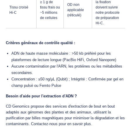
≥ 1 g de
la fixation
OD non
Tissu croisé
tissu frais ou
doivent suivre
applicable
Hi-C
~5 millions
notre protocole
(réticulé)
de cellules
de préparation
Hi-C.
Critères généraux de contrôle qualité :
ADN de haute masse moléculaire : >50 kb préféré pour les
plateformes de lecture longue (PacBio HiFi, Oxford Nanopore)
Aucune contamination par l'ARN, les protéines ou les métabolites
secondaires.
Concentration : ≥50 ng/μL (Qubit) ; Intégrité : Confirmée par gel en
champ pulsé ou Femto Pulse
Besoin d'aide pour l'extraction d'ADN ?
CD Genomics propose des services d'extraction de bout en bout
adaptés aux génomes des plantes et des animaux, utilisant la
purification par billes magnétiques pour minimiser la dégradation et les
contaminants. Contactez-nous pour en savoir plus.