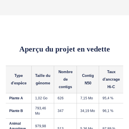
Aperçu du projet en vedette
Nombre
Taux
Type
Taille du
Contig
de
d'ancrage
d'espèce
génome
N50
contigs
Hi-C
Plante A
1,02 Go
626
7,15 Mo
95,4 %
793,46
Plante B
347
34,19 Mo
96,1 %
Mo
Animal
979,98
Aquatique
513
5,36 Mo
97,89 %