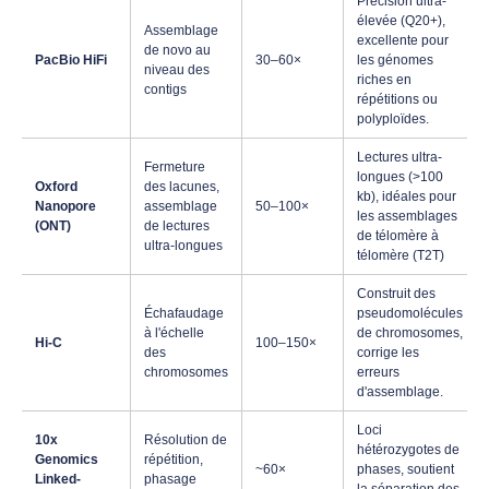
Précision ultra-
élevée (Q20+),
Assemblage
excellente pour
de novo au
PacBio HiFi
30–60×
les génomes
niveau des
riches en
contigs
répétitions ou
polyploïdes.
Lectures ultra-
Fermeture
longues (>100
Oxford
des lacunes,
kb), idéales pour
Nanopore
assemblage
50–100×
les assemblages
(ONT)
de lectures
de télomère à
ultra-longues
télomère (T2T)
Construit des
Échafaudage
pseudomolécules
à l'échelle
de chromosomes,
Hi-C
100–150×
des
corrige les
chromosomes
erreurs
d'assemblage.
Loci
10x
Résolution de
hétérozygotes de
Genomics
répétition,
~60×
phases, soutient
Linked-
phasage