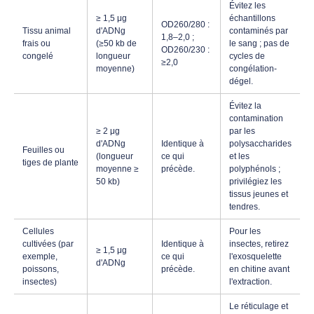
Évitez les
≥ 1,5 μg
échantillons
OD260/280 :
Tissu animal
d'ADNg
contaminés par
1,8–2,0 ;
frais ou
(≥50 kb de
le sang ; pas de
OD260/230 :
congelé
longueur
cycles de
≥2,0
moyenne)
congélation-
dégel.
Évitez la
contamination
≥ 2 μg
par les
d'ADNg
Identique à
polysaccharides
Feuilles ou
(longueur
ce qui
et les
tiges de plante
moyenne ≥
précède.
polyphénols ;
50 kb)
privilégiez les
tissus jeunes et
tendres.
Cellules
Pour les
cultivées (par
Identique à
insectes, retirez
≥ 1,5 μg
exemple,
ce qui
l'exosquelette
d'ADNg
poissons,
précède.
en chitine avant
insectes)
l'extraction.
Le réticulage et