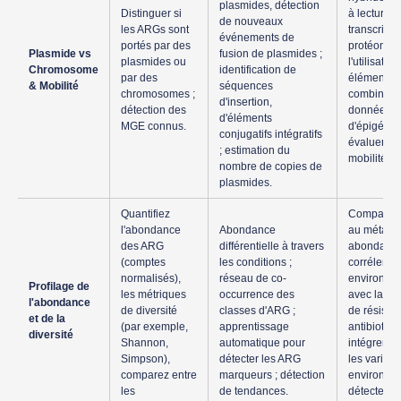
plasmides, détection
Distinguer si
à lecture c
de nouveaux
les ARGs sont
transcript
événements de
portés par des
protéomiqu
Plasmide vs
fusion de plasmides ;
plasmides ou
l'utilisatio
Chromosome
identification de
par des
éléments m
& Mobilité
séquences
chromosomes ;
combinez 
d'insertion,
détection des
données d
d'éléments
MGE connus.
d'épigéno
conjugatifs intégratifs
évaluer la 
; estimation du
mobilité.
nombre de copies de
plasmides.
Quantifiez
Comparer 
l'abondance
Abondance
au métatra
des ARG
différentielle à travers
abondance 
(comptes
les conditions ;
corréler l
normalisés),
réseau de co-
environnem
Profilage de
les métriques
occurrence des
avec la di
l'abondance
de diversité
classes d'ARG ;
de résista
et de la
(par exemple,
apprentissage
antibiotiq
diversité
Shannon,
automatique pour
intégrer l
Simpson),
détecter les ARG
les variabl
comparez entre
marqueurs ; détection
environne
les
de tendances.
détecter l