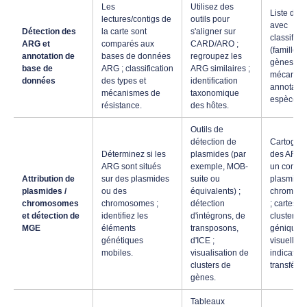
Les
Utilisez des
Liste des
lectures/contigs de
outils pour
avec
Détection des
la carte sont
s'aligner sur
classifica
ARG et
comparés aux
CARD/ARO ;
(famille d
annotation de
bases de données
regroupez les
gènes,
base de
ARG ; classification
ARG similaires ;
mécanism
données
des types et
identification
annotatio
mécanismes de
taxonomique
espèces/t
résistance.
des hôtes.
Outils de
détection de
Cartograp
Déterminez si les
plasmides (par
des ARG 
ARG sont situés
exemple, MOB-
un contex
Attribution de
sur des plasmides
suite ou
plasmidiq
plasmides /
ou des
équivalents) ;
chromos
chromosomes
chromosomes ;
détection
; cartes d
et détection de
identifiez les
d'intégrons, de
clusters
MGE
éléments
transposons,
géniques
génétiques
d'ICE ;
visuelles ;
mobiles.
visualisation de
indicateu
clusters de
transférabi
gènes.
Tableaux