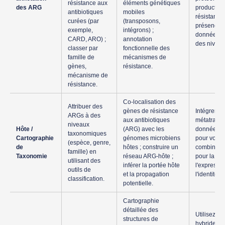
résistance aux
éléments génétiques
des ARG
productio
antibiotiques
mobiles
résistance 
curées (par
(transposons,
présence 
exemple,
intégrons) ;
données p
CARD, ARO) ;
annotation
des niveau
classer par
fonctionnelle des
famille de
mécanismes de
gènes,
résistance.
mécanisme de
résistance.
Co-localisation des
Attribuer des
gènes de résistance
Intégrer le
ARGs à des
aux antibiotiques
métatransc
niveaux
Hôte /
(ARG) avec les
données de
taxonomiques
Cartographie
génomes microbiens
pour voir le
(espèce, genre,
de
hôtes ; construire un
combiner 
famille) en
Taxonomie
réseau ARG-hôte ;
pour la dive
utilisant des
inférer la portée hôte
l'expressio
outils de
et la propagation
l'identité d
classification.
potentielle.
Cartographie
détaillée des
Utilisez d
structures de
hybrides à