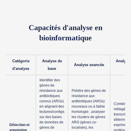
Capacités d'analyse en
bioinformatique
Catégorie
Analyse de
Analyse 
Analyse avancée
d'analyse
base
Identifier des
gènes de
résistance aux
Prédire des gènes de
antibiotiques
résistance aux
connus (ARGs)
antibiotiques (ARGs)
Combiner 
en alignant des
nouveaux ou à faible
métagénom
lectures/contigs
homologie ; analyser
transcript
sur des bases
les clusters de gènes
déterminer
de données de
ARG (gènes co-
Détection et
exprimés ; u
gènes de
localisés), les
annotation
protéomique