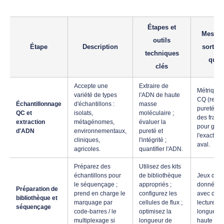
Étapes et
Mesure
outils
Étape
Description
sortie 
techniques
quali
clés
Accepte une
Extraire de
Métriques
variété de types
l'ADN de haute
CQ (rend
Échantillonnage
d'échantillons :
masse
pureté, tai
QC et
isolats,
moléculaire ;
des fragm
extraction
métagénomes,
évaluer la
pour garan
d'ADN
environnementaux,
pureté et
l'exactitu
cliniques,
l'intégrité ;
aval.
agricoles.
quantifier l'ADN.
Préparez des
Utilisez des kits
échantillons pour
de bibliothèque
Jeux de
le séquençage ;
appropriés ;
données b
Préparation de
prend en charge le
configurez les
avec des
bibliothèque et
marquage par
cellules de flux ;
lectures
séquençage
code-barres / le
optimisez la
longues 
multiplexage si
longueur de
haute qual