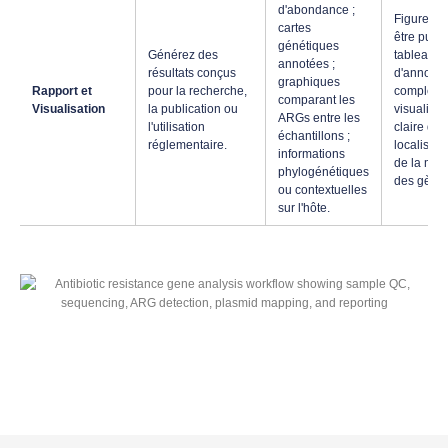
d'abondance ;
Figures p
cartes
être publi
génétiques
Générez des
tableaux
annotées ;
résultats conçus
d'annotat
graphiques
Rapport et
pour la recherche,
complets 
comparant les
Visualisation
la publication ou
visualisat
ARGs entre les
l'utilisation
claire de 
échantillons ;
réglementaire.
localisati
informations
de la mobi
phylogénétiques
des gènes
ou contextuelles
sur l'hôte.