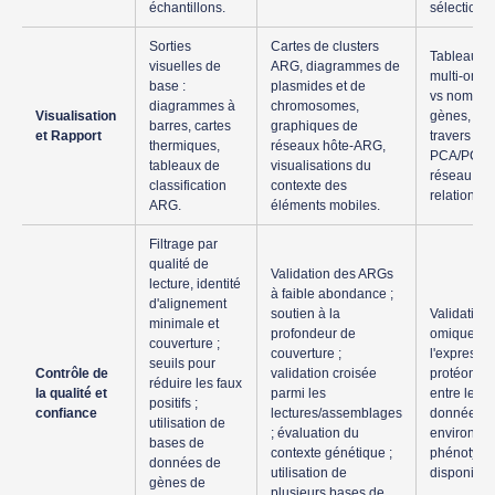
échantillons.
sélection.
Sorties
Cartes de clusters
Tableaux d
visuelles de
ARG, diagrammes de
multi-omiq
base :
plasmides et de
vs nombre
diagrammes à
chromosomes,
Visualisation
gènes, co-
barres, cartes
graphiques de
et Rapport
travers le
thermiques,
réseaux hôte-ARG,
PCA/PCoA 
tableaux de
visualisations du
réseau mon
classification
contexte des
relations 
ARG.
éléments mobiles.
Filtrage par
qualité de
Validation des ARGs
lecture, identité
à faible abondance ;
d'alignement
soutien à la
Validation
minimale et
profondeur de
omiques : 
couverture ;
couverture ;
l'expressi
seuils pour
Contrôle de
validation croisée
protéomiq
réduire les faux
la qualité et
parmi les
entre les 
positifs ;
confiance
lectures/assemblages
données ; 
utilisation de
; évaluation du
environne
bases de
contexte génétique ;
phénotypi
données de
utilisation de
disponible
gènes de
plusieurs bases de