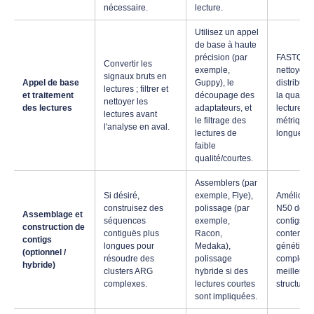
nécessaire.
lecture.
Utilisez un appel
de base à haute
précision (par
FASTQs
Convertir les
exemple,
nettoyés ;
signaux bruts en
Appel de base
Guppy), le
distributi
lectures ; filtrer et
et traitement
découpage des
la qualité
nettoyer les
des lectures
adaptateurs, et
lectures ;
lectures avant
le filtrage des
métriques
l'analyse en aval.
lectures de
longueur.
faible
qualité/courtes.
Assemblers (par
Si désiré,
exemple, Flye),
Améliorat
construisez des
polissage (par
N50 des
Assemblage et
séquences
exemple,
contigs,
construction de
contiguës plus
Racon,
contenu
contigs
longues pour
Medaka),
génétique
(optionnel /
résoudre des
polissage
complet,
hybride)
clusters ARG
hybride si des
meilleure 
complexes.
lectures courtes
structurell
sont impliquées.