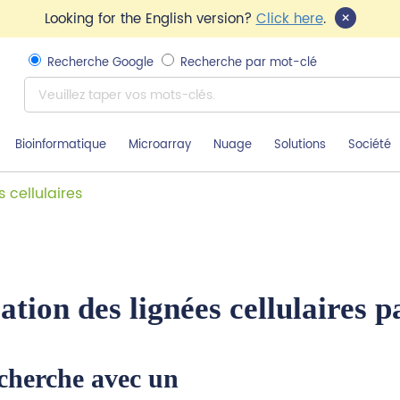
×
Looking for the English version?
Click here
.
Recherche Google
Recherche par mot-clé
Bioinformatique
Microarray
Nuage
Solutions
Société
s cellulaires
cation des lignées cellulaires 
recherche avec un