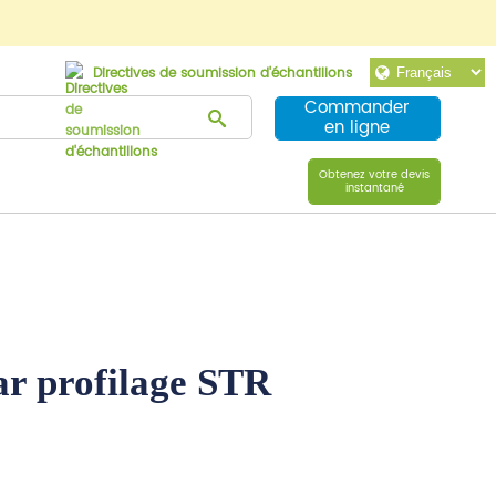
Directives de soumission d'échantillons
Commander
en ligne
Obtenez votre devis
instantané
par profilage STR