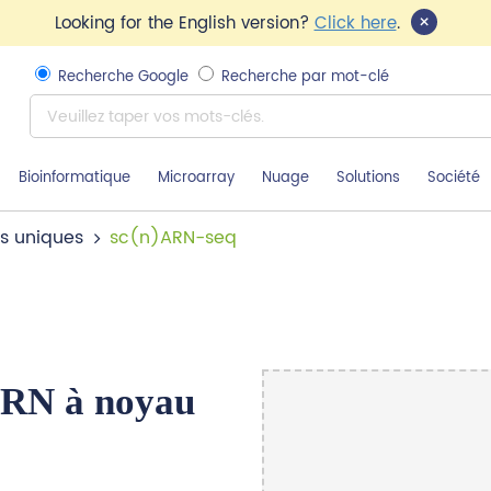
×
Looking for the English version?
Click here
.
Recherche Google
Recherche par mot-clé
Bioinformatique
Microarray
Nuage
Solutions
Société
s uniques
sc(n)ARN-seq
ARN à noyau