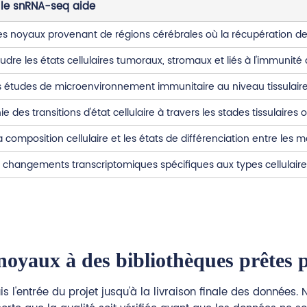
le snRNA-seq aide
es noyaux provenant de régions cérébrales où la récupération des c
udre les états cellulaires tumoraux, stromaux et liés à l'immunité
s études de microenvironnement immunitaire au niveau tissulaire lo
e des transitions d'état cellulaire à travers les stades tissulaires
composition cellulaire et les états de différenciation entre les m
es changements transcriptomiques spécifiques aux types cellulaire
 noyaux à des bibliothèques prêtes 
uis l'entrée du projet jusqu'à la livraison finale des donnée