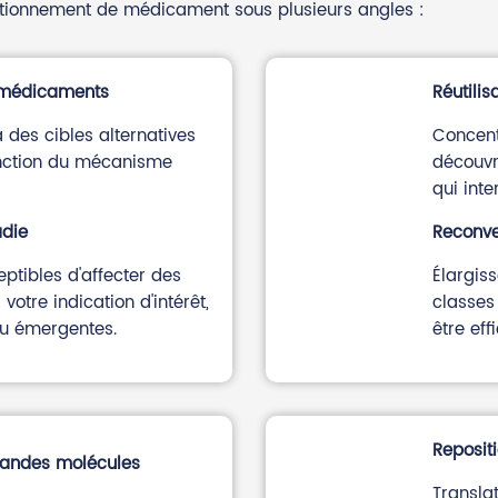
itionnement de médicament sous plusieurs angles :
s médicaments
Réutilis
des cibles alternatives
Concent
onction du mécanisme
découv
qui inte
adie
Reconve
ptibles d'affecter des
Élargiss
otre indication d'intérêt,
classes
ou émergentes.
être eff
Reposit
randes molécules
Transla