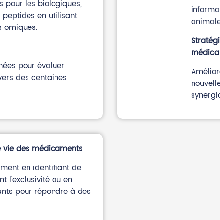
s pour les biologiques,
informa
peptides en utilisant
animale
es omiques.
Stratég
médica
onnées pour évaluer
Améliore
ers des centaines
nouvell
synergi
de vie des médicaments
ement en identifiant de
 l'exclusivité ou en
ssants pour répondre à des