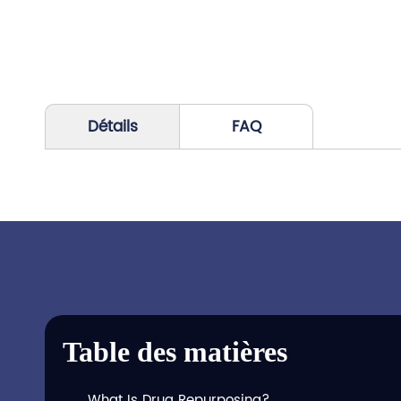
Détails
FAQ
Table des matières
What Is Drug Repurposing?