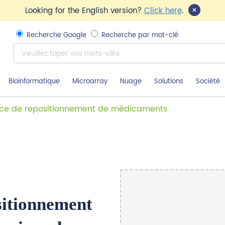
×
Looking for the English version?
Click here
.
Recherche Google
Recherche par mot-clé
Bioinformatique
Microarray
Nuage
Solutions
Société
ice de repositionnement de médicaments
sitionnement