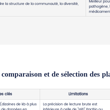
Meilleur pour
 la structure de la communauté, la diversité,
pathogène, l
médicament
 comparaison et de sélection des pl
es clés
Limitations
(dizaines de kb à plus
La précision de lecture brute est
g de données en
inférieure à celle de "HiFi" PacBio ou