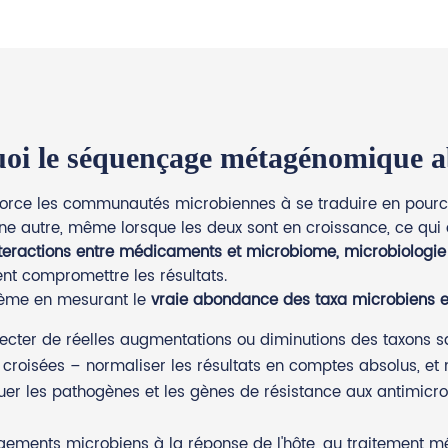
oi le séquençage métagénomique a
 force les communautés microbiennes à se traduire en pource
 autre, même lorsque les deux sont en croissance, ce qui 
teractions entre médicaments et microbiome, microbiologi
ent compromettre les résultats.
lème en mesurant le
vraie abondance des taxa microbiens e
ecter de réelles augmentations ou diminutions des taxons s
croisées – normaliser les résultats en comptes absolus, et n
luer les pathogènes et les gènes de résistance aux antimic
hangements microbiens à la réponse de l'hôte, au traiteme