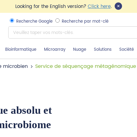
×
Looking for the English version?
Click here
.
Recherche Google
Recherche par mot-clé
Bioinformatique
Microarray
Nuage
Solutions
Société
e microbien
Service de séquençage métagénomique
e absolu et
 microbiome