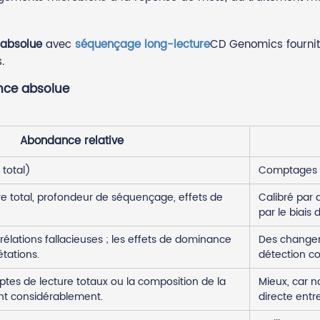
 absolue
avec
séquençage long-lecture
CD Genomics fournit
.
nce absolue
Abondance relative
 total)
Comptages r
total, profondeur de séquençage, effets de
Calibré par 
par le biais
rélations fallacieuses ; les effets de dominance
Des changeme
étations.
détection c
ptes de lecture totaux ou la composition de la
Mieux, car 
t considérablement.
directe entre