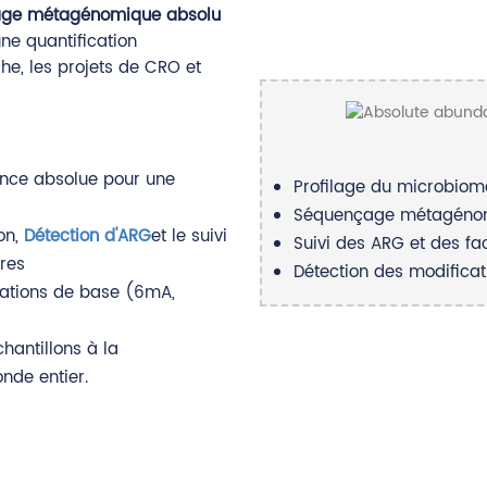
ge métagénomique absolu
ne quantification
he, les projets de CRO et
ance absolue pour une
Profilage du microbio
Séquençage métagénomi
on,
Détection d'ARG
et le suivi
Suivi des ARG et des fa
res
Détection des modifica
ications de base (6mA,
hantillons à la
nde entier.