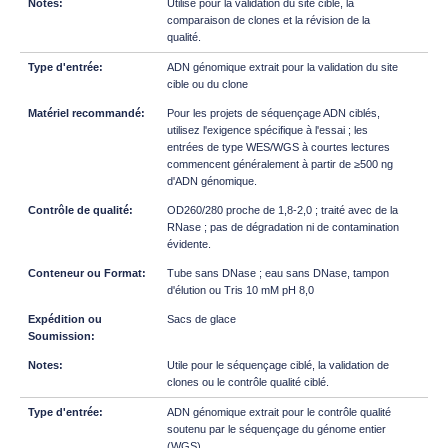
Utilisé pour la validation du site cible, la
comparaison de clones et la révision de la
qualité.
ADN génomique extrait pour la validation du site
cible ou du clone
Pour les projets de séquençage ADN ciblés,
utilisez l'exigence spécifique à l'essai ; les
entrées de type WES/WGS à courtes lectures
commencent généralement à partir de ≥500 ng
d'ADN génomique.
OD260/280 proche de 1,8-2,0 ; traité avec de la
RNase ; pas de dégradation ni de contamination
évidente.
Tube sans DNase ; eau sans DNase, tampon
d'élution ou Tris 10 mM pH 8,0
Sacs de glace
Utile pour le séquençage ciblé, la validation de
clones ou le contrôle qualité ciblé.
ADN génomique extrait pour le contrôle qualité
soutenu par le séquençage du génome entier
(WGS)