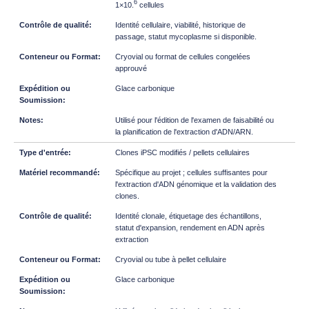
6
1×10.
cellules
Identité cellulaire, viabilité, historique de
passage, statut mycoplasme si disponible.
Cryovial ou format de cellules congelées
approuvé
Glace carbonique
Utilisé pour l'édition de l'examen de faisabilité ou
la planification de l'extraction d'ADN/ARN.
Clones iPSC modifiés / pellets cellulaires
Spécifique au projet ; cellules suffisantes pour
l'extraction d'ADN génomique et la validation des
clones.
Identité clonale, étiquetage des échantillons,
statut d'expansion, rendement en ADN après
extraction
Cryovial ou tube à pellet cellulaire
Glace carbonique