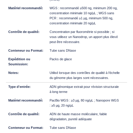
WGS : recommandé ≥500 ng, minimum 200 ng,
concentration minimale 10 ng/µL ; WGS sans
PCR : recommandé ≥1 µg, minimum 500 ng,
concentration minimale 20 ng/µL
Concentration par fluorométrie si possible ; si
vous utilisez un Nanodrop, un apport plus élevé
peut être nécessaire.
Tube sans DNase
Packs de glace
Utilisé lorsque des contrôles de qualité à l'échelle
du génome plus larges sont nécessaires.
ADN génomique extrait pour révision structurale
à long terme
PacBio WGS : ≥3 µg, 80 ng/µL ; Nanopore WGS
: ≥5 µg, 20 ng/µL
ADN de haute masse moléculaire, faible
dégradation, pureté adéquate
Tube sans DNase