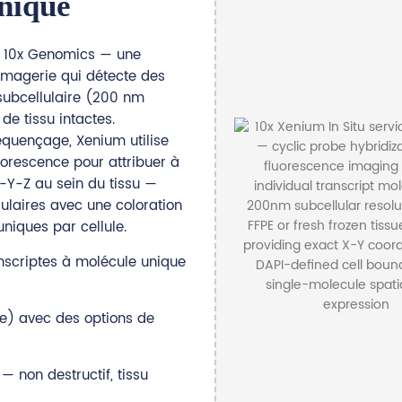
unique
e 10x Genomics — une
'imagerie qui détecte des
 subcellulaire (200 nm
de tissu intactes.
quençage, Xenium utilise
luorescence pour attribuer à
-Y-Z au sein du tissu —
lulaires avec une coloration
niques par cellule.
nscriptes à molécule unique
e) avec des options de
— non destructif, tissu