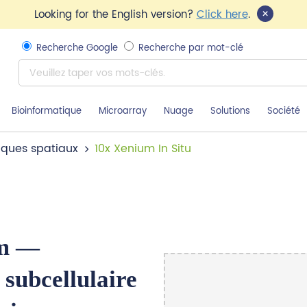
×
Looking for the English version?
Click here
.
Recherche Google
Recherche par mot-clé
Bioinformatique
Microarray
Nuage
Solutions
Société
ques spatiaux
10x Xenium In Situ
um —
 subcellulaire