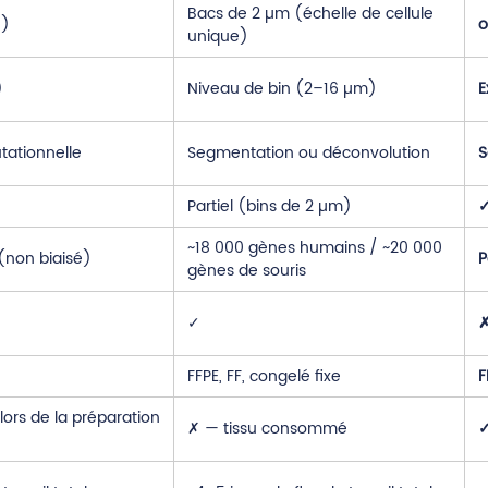
Bacs de 2 µm (échelle de cellule
e)
o
unique)
)
Niveau de bin (2–16 µm)
E
ationnelle
Segmentation ou déconvolution
S
Partiel (bins de 2 µm)
✓
~18 000 gènes humains / ~20 000
(non biaisé)
P
gènes de souris
✓
✗
FFPE, FF, congelé fixe
F
ors de la préparation
✗ — tissu consommé
✓