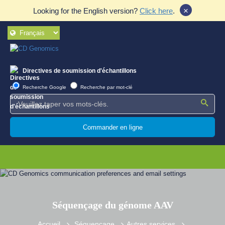
×
Looking for the English version?
Click here
.
Directives de soumission d'échantillons
Recherche Google
Recherche par mot-clé
Commander en ligne
Séquençage du génome AAV
Accueil
Séquençage
Autres services