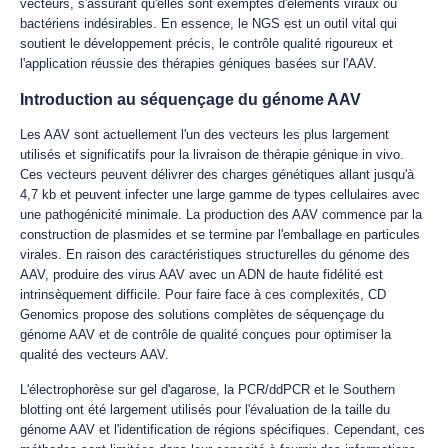
vecteurs, s'assurant qu'elles sont exemptes d'éléments viraux ou
bactériens indésirables. En essence, le NGS est un outil vital qui
soutient le développement précis, le contrôle qualité rigoureux et
l'application réussie des thérapies géniques basées sur l'AAV.
Introduction au séquençage du génome AAV
Les AAV sont actuellement l'un des vecteurs les plus largement
utilisés et significatifs pour la livraison de thérapie génique in vivo.
Ces vecteurs peuvent délivrer des charges génétiques allant jusqu'à
4,7 kb et peuvent infecter une large gamme de types cellulaires avec
une pathogénicité minimale. La production des AAV commence par la
construction de plasmides et se termine par l'emballage en particules
virales. En raison des caractéristiques structurelles du génome des
AAV, produire des virus AAV avec un ADN de haute fidélité est
intrinsèquement difficile. Pour faire face à ces complexités, CD
Genomics propose des solutions complètes de séquençage du
génome AAV et de contrôle de qualité conçues pour optimiser la
qualité des vecteurs AAV.
L'électrophorèse sur gel d'agarose, la PCR/ddPCR et le Southern
blotting ont été largement utilisés pour l'évaluation de la taille du
génome AAV et l'identification de régions spécifiques. Cependant, ces