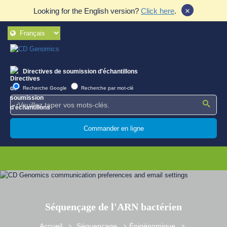
×
Looking for the English version?
Click here
.
Directives de soumission d'échantillons
Recherche Google
Recherche par mot-clé
Commander en ligne
Séquençage de l'ARN bactérien
Accueil
Séquençage
Épigénomique