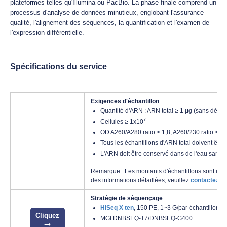
plateformes telles qu'Illumina ou PacBio. La phase finale comprend un
processus d'analyse de données minutieux, englobant l'assurance
qualité, l'alignement des séquences, la quantification et l'examen de
l'expression différentielle.
Spécifications du service
Exigences d'échantillon
Quantité d'ARN : ARN total ≥ 1 μg (sans dégra
7
Cellules ≥ 1x10
OD A260/A280 ratio ≥ 1,8, A260/230 ratio ≥ 1,
Tous les échantillons d'ARN total doivent êtr
L'ARN doit être conservé dans de l'eau sans 
Remarque : Les montants d'échantillons sont indi
des informations détaillées, veuillez
contactez-n
Stratégie de séquençage
HiSeq X ten
, 150 PE, 1~3 G/par échantillon
Cliquez
MGI DNBSEQ-T7/DNBSEQ-G400