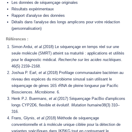
Les données de séquençage originales
Résultats expérimentaux
Rapport d'analyse des données
Détails dans l'analyse des longs amplicons pour votre rédaction
(personnalisation)
Références :
Simon Ardui,
et al.
(2018) Le séquençage en temps réel sur une
seule molécule (SMRT) atteint sa maturité : applications et utilités
pour le diagnostic médical.
Recherche sur les acides nucléiques
.
46(5) 2159–2168.
Joshua P. Earl,
et al.
(2018) Profilage communautaire bactérien au
niveau des espèces du microbiome sinusal sain utilisant le
séquençage de gènes 16S rRNA de pleine longueur par Pacific
Biosciences.
Microbiome
. 6.
Henk P.J. Buermans,
et al.
(2017) Séquençage PacBio d'amplicons
longs CYP2D6, flexible et évolutif.
Mutation humaine
38(3) 310–
316.
Frans, Glynis,
et al.
(2018) Méthode de séquençage
conventionnelle et à molécule unique ciblée pour la détection de
variantes spécifiques dans IKBKG tout en contournant le