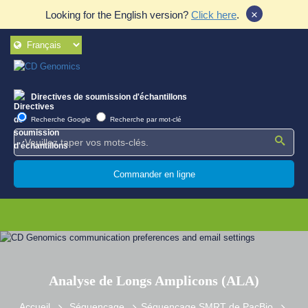
×
Looking for the English version?
Click here
.
Directives de soumission d'échantillons
Recherche Google
Recherche par mot-clé
Commander en ligne
Analyse de Longs Amplicons (ALA)
Accueil
Séquençage
Séquençage SMRT de PacBio