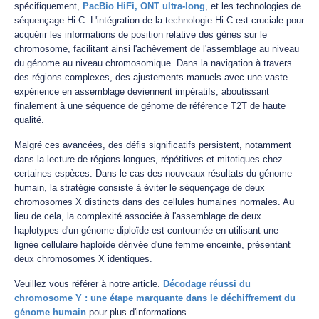
spécifiquement,
PacBio HiFi,
ONT ultra-long
, et les technologies de
séquençage Hi-C. L'intégration de la technologie Hi-C est cruciale pour
acquérir les informations de position relative des gènes sur le
chromosome, facilitant ainsi l'achèvement de l'assemblage au niveau
du génome au niveau chromosomique. Dans la navigation à travers
des régions complexes, des ajustements manuels avec une vaste
expérience en assemblage deviennent impératifs, aboutissant
finalement à une séquence de génome de référence T2T de haute
qualité.
Malgré ces avancées, des défis significatifs persistent, notamment
dans la lecture de régions longues, répétitives et mitotiques chez
certaines espèces. Dans le cas des nouveaux résultats du génome
humain, la stratégie consiste à éviter le séquençage de deux
chromosomes X distincts dans des cellules humaines normales. Au
lieu de cela, la complexité associée à l'assemblage de deux
haplotypes d'un génome diploïde est contournée en utilisant une
lignée cellulaire haploïde dérivée d'une femme enceinte, présentant
deux chromosomes X identiques.
Veuillez vous référer à notre article.
Décodage réussi du
chromosome Y : une étape marquante dans le déchiffrement du
génome humain
pour plus d'informations.