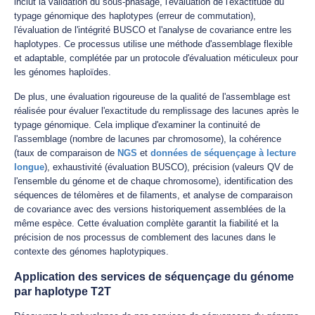
inclut la validation du sous-phasage, l'évaluation de l'exactitude du
typage génomique des haplotypes (erreur de commutation),
l'évaluation de l'intégrité BUSCO et l'analyse de covariance entre les
haplotypes. Ce processus utilise une méthode d'assemblage flexible
et adaptable, complétée par un protocole d'évaluation méticuleux pour
les génomes haploïdes.
De plus, une évaluation rigoureuse de la qualité de l'assemblage est
réalisée pour évaluer l'exactitude du remplissage des lacunes après le
typage génomique. Cela implique d'examiner la continuité de
l'assemblage (nombre de lacunes par chromosome), la cohérence
(taux de comparaison de
NGS
et
données de séquençage à lecture
longue
), exhaustivité (évaluation BUSCO), précision (valeurs QV de
l'ensemble du génome et de chaque chromosome), identification des
séquences de télomères et de filaments, et analyse de comparaison
de covariance avec des versions historiquement assemblées de la
même espèce. Cette évaluation complète garantit la fiabilité et la
précision de nos processus de comblement des lacunes dans le
contexte des génomes haplotypiques.
Application des services de séquençage du génome
par haplotype T2T