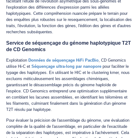
facilitant l'étude de l'évolution asymétrique des sous-genomes et
l'exploration des différences d'expression parmi les allèles
haplotypiques. Cette compréhension nuancée prépare le terrain pour
des enquêtes plus robustes sur le resequencement, la localisation des
traits, l'évolution, la fonction des gènes, l'édition des gènes et d'autres
recherches subséquentes.
Service de séquençage du génome haplotypique T2T
de CD Genomics
Exploitation
Données de séquençage HiFi PacBio
, CD Genomics
utilise Hi-C et
Séquençage ultra-long par nanopore
pour faciliter le
typage des haplotypes. En utilisant le HIC et le clustering kmer, nous
excluons méticuleusement les assemblages chimériques,
garantissant le désassemblage précis du génome haploïde de
l'espèce. CD Genomics entreprend une optimisation supplémentaire
en comblant les lacunes assemblées, en identifiant les télomères et
les filaments, culminant finalement dans la génération d'un génome
T2T résolu par haplotype.
Pour évaluer la précision de l'assemblage du génome, une évaluation
complète de la qualité de l'assemblage, en particulier de l'exactitude
de la séparation des haplotypes, est impérative à l'achèvement. Cela