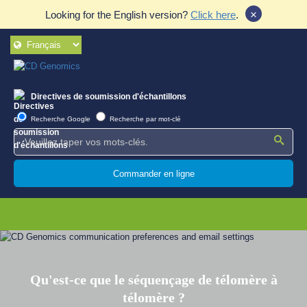
×
Looking for the English version?
Click here
.
Directives de soumission d'échantillons
Recherche Google
Recherche par mot-clé
Commander en ligne
Qu'est-ce que le séquençage de télomère à
télomère ?