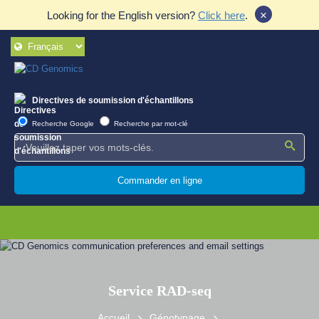
×
Looking for the English version?
Click here
.
Directives de soumission d'échantillons
Recherche Google
Recherche par mot-clé
Commander en ligne
Service RAD-seq
Accueil
Génotypage