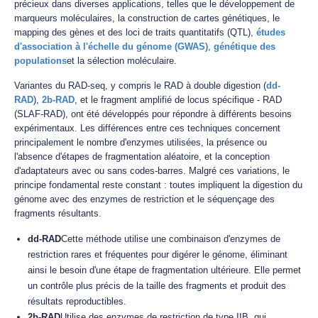
précieux dans diverses applications, telles que le développement de
marqueurs moléculaires, la construction de cartes génétiques, le
mapping des gènes et des loci de traits quantitatifs (QTL),
études
d'association à l'échelle du génome (GWAS)
,
génétique des
populations
et la sélection moléculaire.
Variantes du RAD-seq, y compris le RAD à double digestion (
dd-
RAD
),
2b-RAD
, et le fragment amplifié de locus spécifique - RAD
(SLAF-RAD), ont été développés pour répondre à différents besoins
expérimentaux. Les différences entre ces techniques concernent
principalement le nombre d'enzymes utilisées, la présence ou
l'absence d'étapes de fragmentation aléatoire, et la conception
d'adaptateurs avec ou sans codes-barres. Malgré ces variations, le
principe fondamental reste constant : toutes impliquent la digestion du
génome avec des enzymes de restriction et le séquençage des
fragments résultants.
dd-RAD
Cette méthode utilise une combinaison d'enzymes de
restriction rares et fréquentes pour digérer le génome, éliminant
ainsi le besoin d'une étape de fragmentation ultérieure. Elle permet
un contrôle plus précis de la taille des fragments et produit des
résultats reproductibles.
2b-RAD
Utilise des enzymes de restriction de type IIB, qui