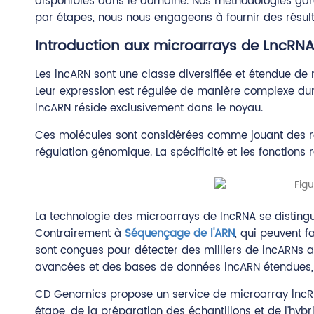
disponibles dans le domaine. Nos méthodologies garan
par étapes, nous nous engageons à fournir des résult
Introduction aux microarrays de LncRN
Les lncARN sont une classe diversifiée et étendue de
Leur expression est régulée de manière complexe duran
lncARN réside exclusivement dans le noyau.
Ces molécules sont considérées comme jouant des rôl
régulation génomique. La spécificité et les fonction
La technologie des microarrays de lncRNA se distingu
Contrairement à
Séquençage de l'ARN
, qui peuvent f
sont conçues pour détecter des milliers de lncARNs 
avancées et des bases de données lncARN étendues, 
CD Genomics propose un service de microarray lncRNA 
étape, de la préparation des échantillons et de l'hyb