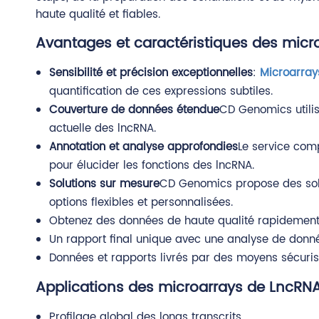
haute qualité et fiables.
Avantages et caractéristiques des micr
Sensibilité et précision exceptionnelles
:
Microarray
quantification de ces expressions subtiles.
Couverture de données étendue
CD Genomics utili
actuelle des lncRNA.
Annotation et analyse approfondies
Le service comp
pour élucider les fonctions des lncRNA.
Solutions sur mesure
CD Genomics propose des solu
options flexibles et personnalisées.
Obtenez des données de haute qualité rapidement 
Un rapport final unique avec une analyse de donné
Données et rapports livrés par des moyens sécuris
Applications des microarrays de LncRN
Profilage global des longs transcrits