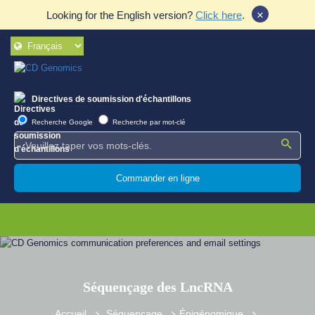
×
Looking for the English version?
Click here
.
Directives de soumission d'échantillons
Recherche Google
Recherche par mot-clé
Commander en ligne
Séquençage des LncRNA
Accueil
Séquençage
Épigénomique