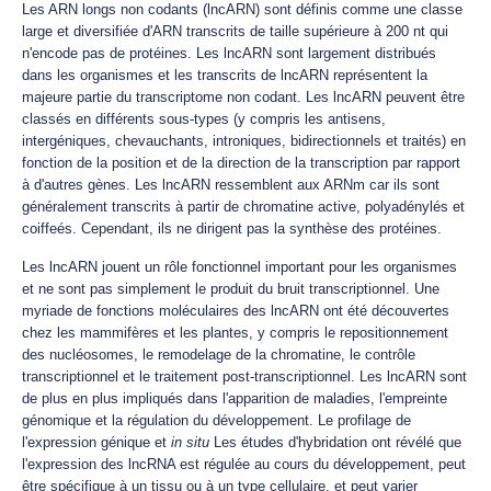
Les ARN longs non codants (lncARN) sont définis comme une classe
large et diversifiée d'ARN transcrits de taille supérieure à 200 nt qui
n'encode pas de protéines. Les lncARN sont largement distribués
dans les organismes et les transcrits de lncARN représentent la
majeure partie du transcriptome non codant. Les lncARN peuvent être
classés en différents sous-types (y compris les antisens,
intergéniques, chevauchants, introniques, bidirectionnels et traités) en
fonction de la position et de la direction de la transcription par rapport
à d'autres gènes. Les lncARN ressemblent aux ARNm car ils sont
généralement transcrits à partir de chromatine active, polyadénylés et
coiffeés. Cependant, ils ne dirigent pas la synthèse des protéines.
Les lncARN jouent un rôle fonctionnel important pour les organismes
et ne sont pas simplement le produit du bruit transcriptionnel. Une
myriade de fonctions moléculaires des lncARN ont été découvertes
chez les mammifères et les plantes, y compris le repositionnement
des nucléosomes, le remodelage de la chromatine, le contrôle
transcriptionnel et le traitement post-transcriptionnel. Les lncARN sont
de plus en plus impliqués dans l'apparition de maladies, l'empreinte
génomique et la régulation du développement. Le profilage de
l'expression génique et
in situ
Les études d'hybridation ont révélé que
l'expression des lncRNA est régulée au cours du développement, peut
être spécifique à un tissu ou à un type cellulaire, et peut varier