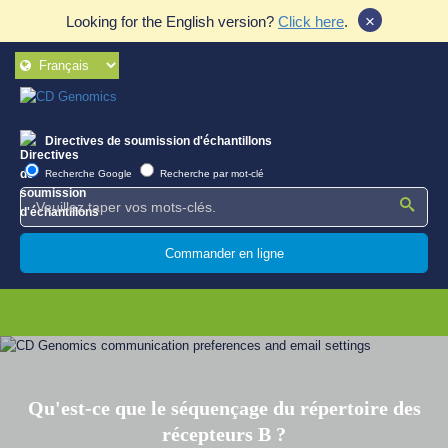
×
Looking for the English version?
Click here
.
Directives de soumission d'échantillons
Recherche Google
Recherche par mot-clé
Commander en ligne
Qu'est-ce que le séquençage du répertoire des
récepteurs B ?