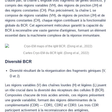
D'autre part, la chaîne L englobe trois fragments de gènes distincts, y
compris des régions variables (VH), des régions de jonction (JH) et
des régions constantes (CH). Plus précisément, la chaîne L se
compose de régions variables (VH), de régions de jonction (JH) et de
régions constantes (CH), chaque région contribuant à la fonctionnalité
globale du BCR. Cet agencement méticuleux garantit la capacité du
BCR à reconnaître une vaste gamme d'antigènes, formant un élément
essentiel dans la machinerie complexe de la réponse immunitaire.
Cartes Cryo-EM du BCR IgM. (Dong et al., 2022)
Diversité BCR
Diversité résultant de la réorganisation des fragments géniques (V,
D et J)
Les régions variables (V) des chaînes lourdes (H) et légères (L) jouent
un rôle crucial dans la diversité des récepteurs des cellules B (BCR).
Composées chacune de trois acides aminés, ces régions présentent
une grande variabilité, formant des régions déterminantes de la
complémentarité (CDR) — CDR1, CDR2 et CDR3. Les trois CDR
participent activement à la reconnaissance des antigènes,