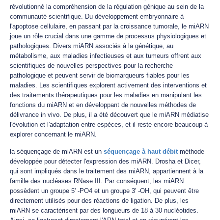
révolutionné la compréhension de la régulation génique au sein de la
communauté scientifique. Du développement embryonnaire à
l'apoptose cellulaire, en passant par la croissance tumorale, le miARN
joue un rôle crucial dans une gamme de processus physiologiques et
pathologiques. Divers miARN associés à la génétique, au
métabolisme, aux maladies infectieuses et aux tumeurs offrent aux
scientifiques de nouvelles perspectives pour la recherche
pathologique et peuvent servir de biomarqueurs fiables pour les
maladies. Les scientifiques explorent activement des interventions et
des traitements thérapeutiques pour les maladies en manipulant les
fonctions du miARN et en développant de nouvelles méthodes de
délivrance in vivo. De plus, il a été découvert que le miARN médiatise
l'évolution et l'adaptation entre espèces, et il reste encore beaucoup à
explorer concernant le miARN.
la séquençage de miARN est un
séquençage à haut débit
méthode
développée pour détecter l'expression des miARN. Drosha et Dicer,
qui sont impliqués dans le traitement des miARN, appartiennent à la
famille des nucléases RNase III. Par conséquent, les miARN
possèdent un groupe 5' -PO4 et un groupe 3' -OH, qui peuvent être
directement utilisés pour des réactions de ligation. De plus, les
miARN se caractérisent par des longueurs de 18 à 30 nucléotides.