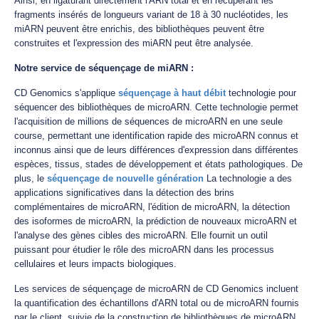
Ainsi, en ligaturant directement l'ARN total et en récupérant les
fragments insérés de longueurs variant de 18 à 30 nucléotides, les
miARN peuvent être enrichis, des bibliothèques peuvent être
construites et l'expression des miARN peut être analysée.
Notre service de séquençage de miARN :
CD Genomics s'applique
séquençage à haut débit
technologie pour
séquencer des bibliothèques de microARN. Cette technologie permet
l'acquisition de millions de séquences de microARN en une seule
course, permettant une identification rapide des microARN connus et
inconnus ainsi que de leurs différences d'expression dans différentes
espèces, tissus, stades de développement et états pathologiques. De
plus, le
séquençage de nouvelle génération
La technologie a des
applications significatives dans la détection des brins
complémentaires de microARN, l'édition de microARN, la détection
des isoformes de microARN, la prédiction de nouveaux microARN et
l'analyse des gènes cibles des microARN. Elle fournit un outil
puissant pour étudier le rôle des microARN dans les processus
cellulaires et leurs impacts biologiques.
Les services de séquençage de microARN de CD Genomics incluent
la quantification des échantillons d'ARN total ou de microARN fournis
par le client, suivie de la construction de bibliothèques de microARN,