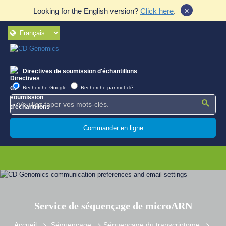
×
Looking for the English version?
Click here
.
Directives de soumission d'échantillons
Recherche Google
Recherche par mot-clé
Commander en ligne
Service de séquençage de microARN
Accueil
Séquençage
Séquençage du transcriptome