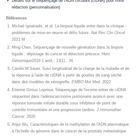
Détails sur le séquençage de l'ADN circulant (ctDNA) pour votre
rédaction (personnalisation)
Références
Michail Ignatiadis, et al. La biopsie liquide entre dans la clinique -
problèmes de mise en œuvre et défis futurs.
Nat Rev Clin Oncol
.
2021 M
Ming Chen, Séquençage de nouvelle génération dans la biopsie
liquide : dépistage du cancer et détection précoce.
Hum
Génomique
2019 1 août ; 13(1) : 34.
Carolin M Sauer, Suivi longitudinal de la charge de la maladie et de
la réponse à l'aide de ctDNA à partir de gouttes de sang séché
dans des modèles de xénogreffe.
EMBO Mol Med
. 2022
Etienne Giroux Leprieur, Séquençage de l'exome entier de ctDNA
séquentiel dans l'adénocarcinome pulmonaire avancé avec une
réponse tumorale initiale durable sous inhibiteur de point de
contrôle immunitaire et une progression tardive.
J Immunother
Cancer
. 2020
Anjui Wu, Caractéristiques de la méthylation de l'ADN plasmatique
à l'échelle du génome dans le cancer de la prostate métastatique.