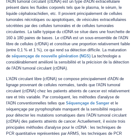
l'ADN tumoral circulant (ctDNA) est un type d'ADN extracellulaire
présent dans les fluides corporels tels que le plasma, le sérum, le
liquide céphalorachidien, etc. Il provient principalement de cellules
tumorales nécrotiques ou apoptotiques, de vésicules extracellulaires
sécrétées par des cellules tumorales et de cellules tumorales
circulantes. La taille typique du ctDNA se situe dans une fourchette de
160 à 180 paires de bases. Le ctDNA est un sous-ensemble de l'ADN
libre de cellules (cfDNA) et constitue une proportion relativement faible
(entre 0,1 % et 1 %), ce qui rend sa détection difficile. La maturation
de
séquençage de nouvelle génération (NGS)
La technologie a
considérablement amélioré la sensibilité et la précision de la détection
de l'ADN tumoral circulant (ctDNA).
L'ADN circulant libre (cfDNA) se compose principalement d'ADN de
lignage provenant de cellules normales, tandis que l'ADN tumoral
circulant (ctDNA) chez les patients atteints de cancer est relativement
rare et très variable. Par conséquent, les méthodes d'analyse de
l'ADN conventionnelles telles que
Séquençage de Sanger
et le
séquençage par pyrophosphate manquent de la sensibilité requise
pour détecter les mutations somatiques dans l'ADN tumoral circulant
(ctDNA) des patients atteints de cancer. Actuellement, il existe trois
principales méthodes d'analyse pour le ctDNA : les techniques de
PCR quantitative représentées par ARMS, les techniques de PCR