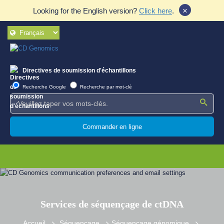
×
Looking for the English version?
Click here
.
Directives de soumission d'échantillons
Recherche Google
Recherche par mot-clé
Commander en ligne
Services de séquençage de ctDNA
Accueil
Séquençage
Séquençage génomique